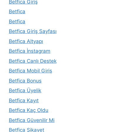
Betfica Giriş
Betfica
Betfica
Betfica Giriş Sayfası
Betfica Altyapı
Betfica İnstagram
Betfica Canlı Destek
Betfica Mobil Giriş
Betfica Bonus
Betfica Üyelik
Betfica Kayıt
Betfica Kaç Oldu
Betfica Güvenilir Mi
Betfica Şikayet