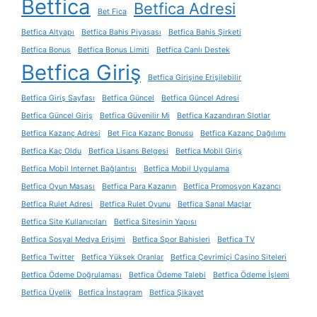
Betfica
Betfica Adresi
Bet Fica
Betfica Altyapı
Betfica Bahis Piyasası
Betfica Bahis Şirketi
Betfica Bonus
Betfica Bonus Limiti
Betfica Canlı Destek
Betfica Giriş
Betfica Girişine Erişilebilir
Betfica Giriş Sayfası
Betfica Güncel
Betfica Güncel Adresi
Betfica Güncel Giriş
Betfica Güvenilir Mi
Betfica Kazandıran Slotlar
Betfica Kazanç Adresi
Bet Fica Kazanç Bonusu
Betfica Kazanç Dağılımı
Betfica Kaç Oldu
Betfica Lisans Belgesi
Betfica Mobil Giriş
Betfica Mobil Internet Bağlantısı
Betfica Mobil Uygulama
Betfica Oyun Masası
Betfica Para Kazanın
Betfica Promosyon Kazancı
Betfica Rulet Adresi
Betfica Rulet Oyunu
Betfica Sanal Maçlar
Betfica Site Kullanıcıları
Betfica Sitesinin Yapısı
Betfica Sosyal Medya Erişimi
Betfica Spor Bahisleri
Betfica TV
Betfica Twitter
Betfica Yüksek Oranlar
Betfica Çevrimiçi Casino Siteleri
Betfica Ödeme Doğrulaması
Betfica Ödeme Talebi
Betfica Ödeme İşlemi
Betfica Üyelik
Betfica İnstagram
Betfica Şikayet