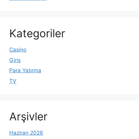
Kategoriler
Casino
Giriş
Para Yatırma
TV
Arşivler
Haziran 2026