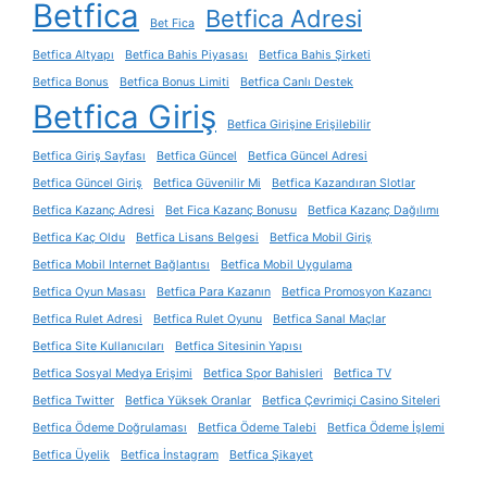
Betfica
Betfica Adresi
Bet Fica
Betfica Altyapı
Betfica Bahis Piyasası
Betfica Bahis Şirketi
Betfica Bonus
Betfica Bonus Limiti
Betfica Canlı Destek
Betfica Giriş
Betfica Girişine Erişilebilir
Betfica Giriş Sayfası
Betfica Güncel
Betfica Güncel Adresi
Betfica Güncel Giriş
Betfica Güvenilir Mi
Betfica Kazandıran Slotlar
Betfica Kazanç Adresi
Bet Fica Kazanç Bonusu
Betfica Kazanç Dağılımı
Betfica Kaç Oldu
Betfica Lisans Belgesi
Betfica Mobil Giriş
Betfica Mobil Internet Bağlantısı
Betfica Mobil Uygulama
Betfica Oyun Masası
Betfica Para Kazanın
Betfica Promosyon Kazancı
Betfica Rulet Adresi
Betfica Rulet Oyunu
Betfica Sanal Maçlar
Betfica Site Kullanıcıları
Betfica Sitesinin Yapısı
Betfica Sosyal Medya Erişimi
Betfica Spor Bahisleri
Betfica TV
Betfica Twitter
Betfica Yüksek Oranlar
Betfica Çevrimiçi Casino Siteleri
Betfica Ödeme Doğrulaması
Betfica Ödeme Talebi
Betfica Ödeme İşlemi
Betfica Üyelik
Betfica İnstagram
Betfica Şikayet