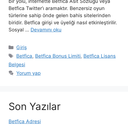
bir yolu, internette Betfica Asit Sözlüğü veya
Betfica Twitter’ı aramaktır. Benzersiz oyun
türlerine sahip önde gelen bahis sitelerinden
biridir. Betfica girişi ve üyeliği nasıl etkinleştirilir.
Sosyal …
Devamını oku
Kategoriler
Giriş
Etiketler
Betfica
,
Betfica Bonus Limiti
,
Betfica Lisans
Belgesi
Yorum yap
Son Yazılar
Betfica Adresi