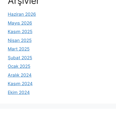
Arşivler
Haziran 2026
Mayıs 2026
Kasım 2025
Nisan 2025
Mart 2025
Şubat 2025
Ocak 2025
Aralık 2024
Kasım 2024
Ekim 2024