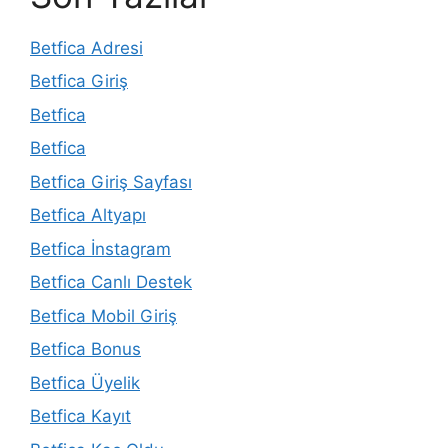
Betfica Adresi
Betfica Giriş
Betfica
Betfica
Betfica Giriş Sayfası
Betfica Altyapı
Betfica İnstagram
Betfica Canlı Destek
Betfica Mobil Giriş
Betfica Bonus
Betfica Üyelik
Betfica Kayıt