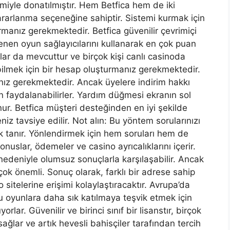
emiyle donatılmıştır. Hem Betfica hem de iki
 yararlanma seçeneğine sahiptir. Sistemi kurmak için
urmanız gerekmektedir. Betfica güvenilir çevrimiçi
elenen oyun sağlayıcılarını kullanarak en çok puan
lotlar da mevcuttur ve birçok kişi canlı casinoda
ilmek için bir hesap oluşturmanız gerekmektedir.
nız gerekmektedir. Ancak üyelere indirim hakkı
n faydalanabilirler. Yardım düğmesi ekranın sol
r. Betfica müşteri desteğinden en iyi şekilde
z tavsiye edilir. Not alın: Bu yöntem sorularınızı
k tanır. Yönlendirmek için hem soruları hem de
 bonuslar, ödemeler ve casino ayrıcalıklarını içerir.
 nedeniyle olumsuz sonuçlarla karşılaşabilir. Ancak
k önemli. Sonuç olarak, farklı bir adrese sahip
 sitelerine erişimi kolaylaştıracaktır. Avrupa’da
 bu oyunlara daha sık katılmaya teşvik etmek için
rlar. Güvenilir ve birinci sınıf bir lisanstır, birçok
ağlar ve artık hevesli bahisçiler tarafından tercih