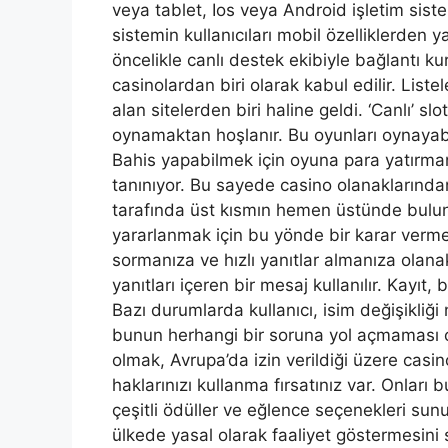
veya tablet, Ios veya Android işletim sist
sistemin kullanıcıları mobil özelliklerden
öncelikle canlı destek ekibiyle bağlantı k
casinolardan biri olarak kabul edilir. List
alan sitelerden biri haline geldi. ‘Canlı’ s
oynamaktan hoşlanır. Bu oyunları oynayab
Bahis yapabilmek için oyuna para yatırma
tanınıyor. Bu sayede casino olanaklarında
tarafında üst kısmın hemen üstünde bulunu
yararlanmak için bu yönde bir karar vermeni
sormanıza ve hızlı yanıtlar almanıza olana
yanıtları içeren bir mesaj kullanılır. Kayıt,
Bazı durumlarda kullanıcı, isim değişikliği
bunun herhangi bir soruna yol açmaması ço
olmak, Avrupa’da izin verildiği üzere casino
haklarınızı kullanma fırsatınız var. Onları
çeşitli ödüller ve eğlence seçenekleri sunuyo
ülkede yasal olarak faaliyet göstermesini s