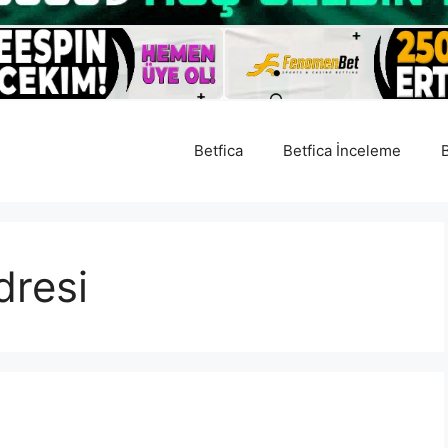
Betfica
Betfica İnceleme
B
dresi