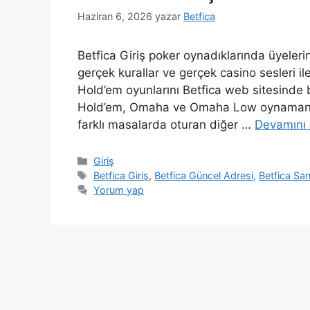
Haziran 6, 2026
yazar
Betfica
Betfica Giriş poker oynadıklarında üyelerin
gerçek kurallar ve gerçek casino sesleri il
Hold’em oyunlarını Betfica web sitesinde bu
Hold’em, Omaha ve Omaha Low oynamanın far
farklı masalarda oturan diğer …
Devamını
Kategoriler
Giriş
Etiketler
Betfica Giriş
,
Betfica Güncel Adresi
,
Betfica Sa
Yorum yap